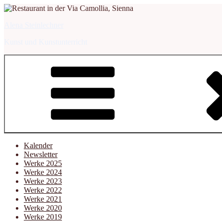
Zum
Inhalt
Alena Steinlechner
springen
Kunst und Kunstunterricht
Kalender
Newsletter
Werke 2025
Werke 2024
Werke 2023
Werke 2022
Werke 2021
Werke 2020
Werke 2019