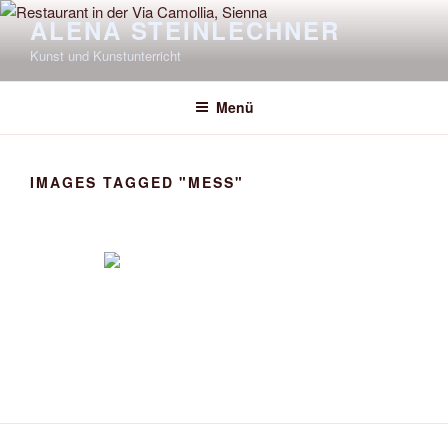
Zum
ALENA STEINLECHNER
Inhalt
Kunst und Kunstunterricht
springen
Menü
IMAGES TAGGED "MESS"