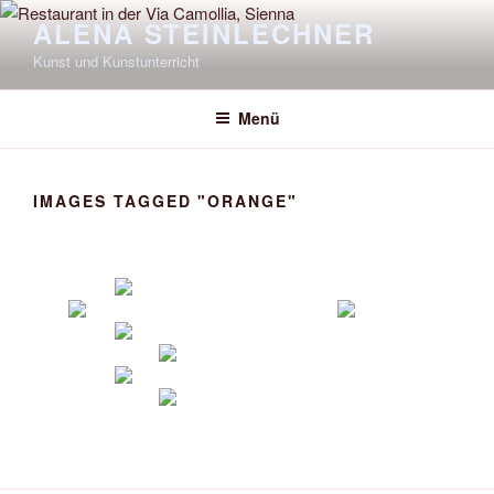
Zum
ALENA STEINLECHNER
Inhalt
Kunst und Kunstunterricht
springen
Menü
IMAGES TAGGED "ORANGE"