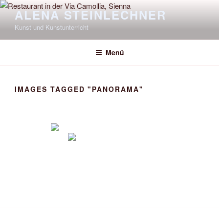
Zum
ALENA STEINLECHNER
Inhalt
Kunst und Kunstunterricht
springen
Menü
IMAGES TAGGED "PANORAMA"