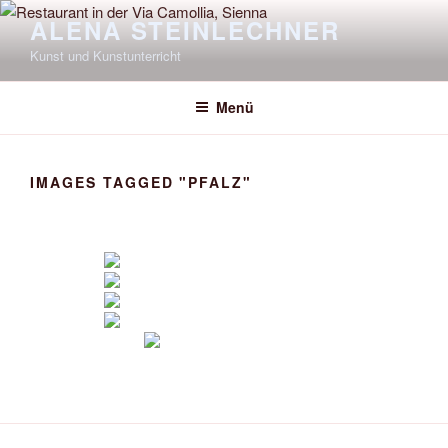
Zum
ALENA STEINLECHNER
Inhalt
Kunst und Kunstunterricht
springen
Menü
IMAGES TAGGED "PFALZ"