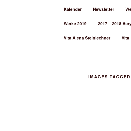
Zum
Kalender
Newsletter
We
Inhalt
ALENA ST
springen
Werke 2019
2017 – 2018 Acr
Kunst und Kunstunterricht
Vita Alena Steinlechner
Vita
IMAGES TAGGED 