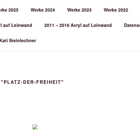
rke 2025
Werke 2024
Werke 2023
Werke 2022
EINLECHNER
yl auf Leinwand
2011 – 2016 Acryl auf Leinwand
Datens
 Kati Steinlechner
"PLATZ-DER-FREIHEIT"