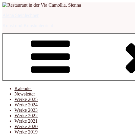
Zum
Inhalt
Alena Steinlechner
springen
Kunst und Kunstunterricht
Kalender
Newsletter
Werke 2025
Werke 2024
Werke 2023
Werke 2022
Werke 2021
Werke 2020
Werke 2019