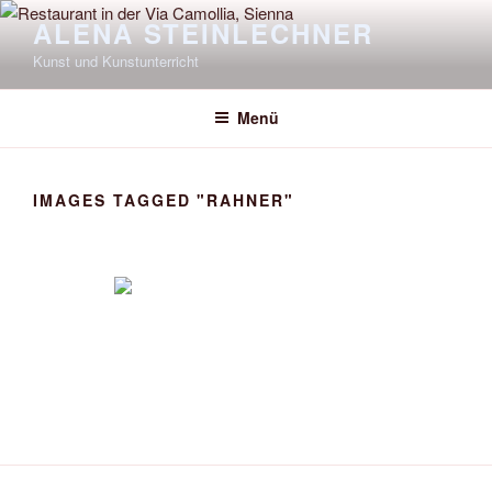
Zum
ALENA STEINLECHNER
Inhalt
Kunst und Kunstunterricht
springen
Menü
IMAGES TAGGED "RAHNER"