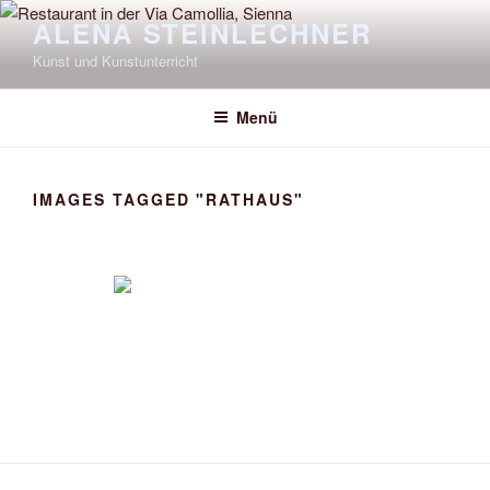
Zum
ALENA STEINLECHNER
Inhalt
Kunst und Kunstunterricht
springen
Menü
IMAGES TAGGED "RATHAUS"