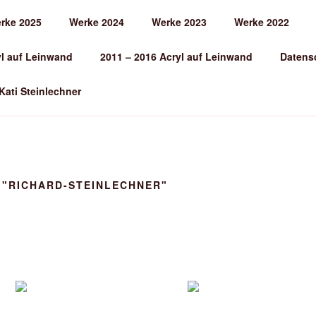
rke 2025
Werke 2024
Werke 2023
Werke 2022
EINLECHNER
yl auf Leinwand
2011 – 2016 Acryl auf Leinwand
Datens
 Kati Steinlechner
 "RICHARD-STEINLECHNER"