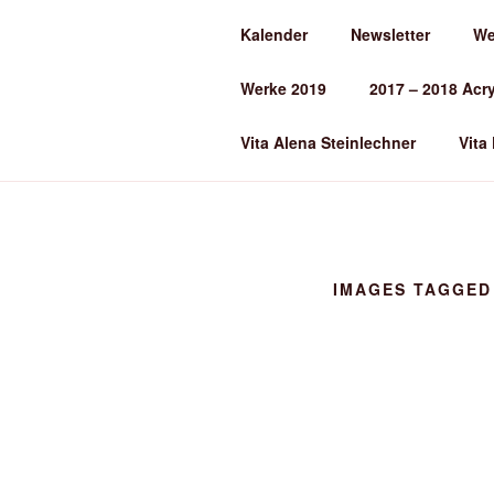
Zum
Kalender
Newsletter
We
Inhalt
ALENA ST
springen
Werke 2019
2017 – 2018 Acr
Kunst und Kunstunterricht
Vita Alena Steinlechner
Vita
IMAGES TAGGED