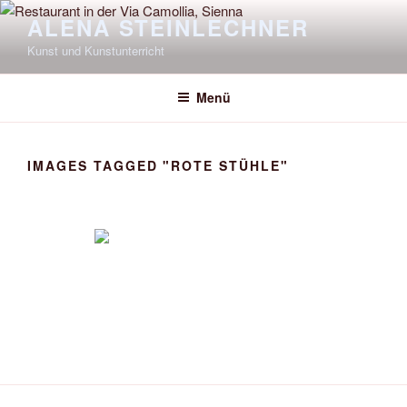
Zum
ALENA STEINLECHNER
Inhalt
Kunst und Kunstunterricht
springen
Menü
IMAGES TAGGED "ROTE STÜHLE"