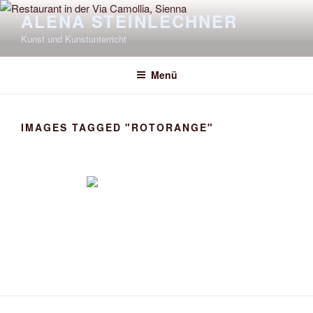
Zum
ALENA STEINLECHNER
Inhalt
Kunst und Kunstunterricht
springen
Menü
IMAGES TAGGED "ROTORANGE"