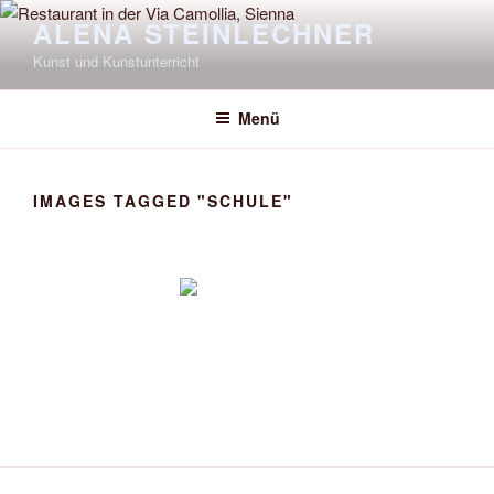
Zum
ALENA STEINLECHNER
Inhalt
Kunst und Kunstunterricht
springen
Menü
IMAGES TAGGED "SCHULE"