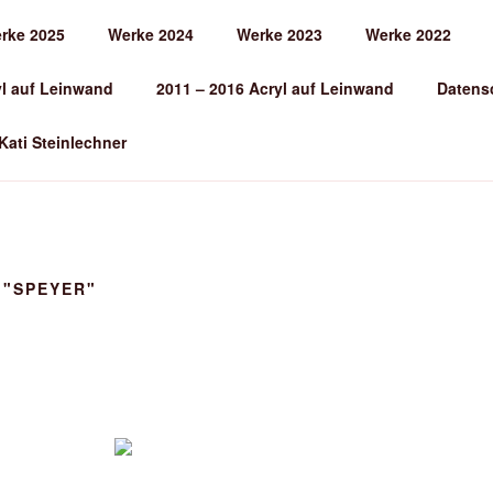
rke 2025
Werke 2024
Werke 2023
Werke 2022
EINLECHNER
yl auf Leinwand
2011 – 2016 Acryl auf Leinwand
Datens
 Kati Steinlechner
 "SPEYER"