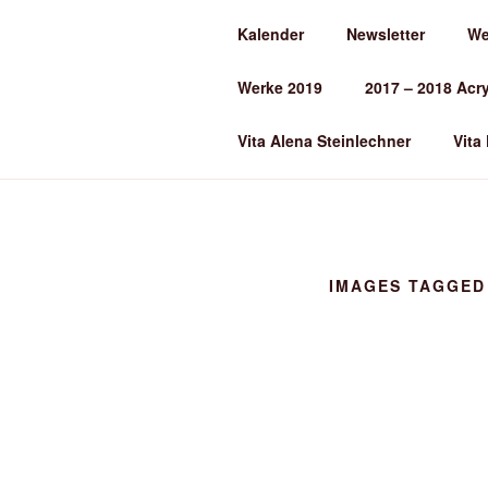
Zum
Kalender
Newsletter
We
Inhalt
ALENA ST
springen
Werke 2019
2017 – 2018 Acr
Kunst und Kunstunterricht
Vita Alena Steinlechner
Vita
IMAGES TAGGED