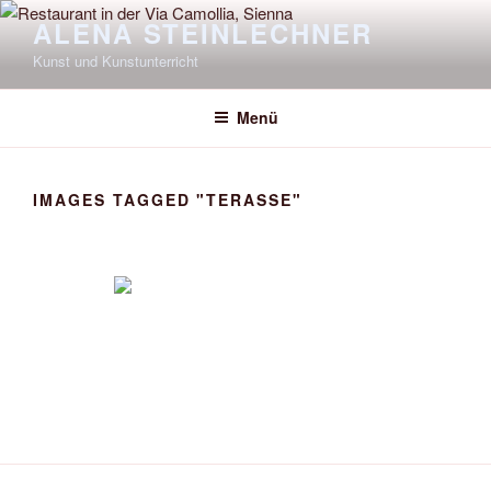
Zum
ALENA STEINLECHNER
Inhalt
Kunst und Kunstunterricht
springen
Menü
IMAGES TAGGED "TERASSE"