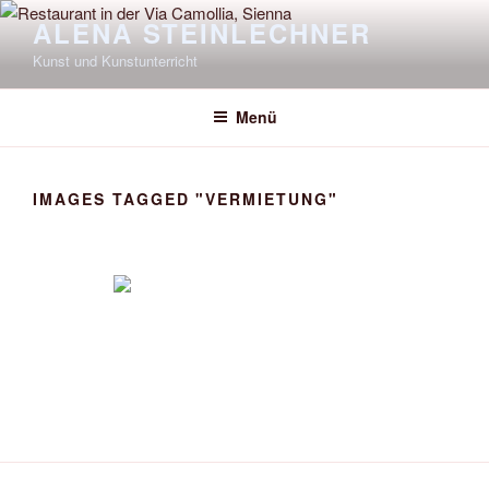
Zum
ALENA STEINLECHNER
Inhalt
Kunst und Kunstunterricht
springen
Menü
IMAGES TAGGED "VERMIETUNG"