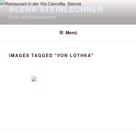
Zum
ALENA STEINLECHNER
Inhalt
Kunst und Kunstunterricht
springen
Menü
IMAGES TAGGED "VON LOTHKA"