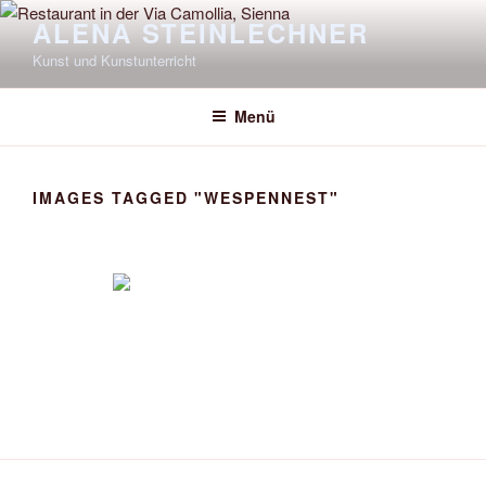
Zum
ALENA STEINLECHNER
Inhalt
Kunst und Kunstunterricht
springen
Menü
IMAGES TAGGED "WESPENNEST"