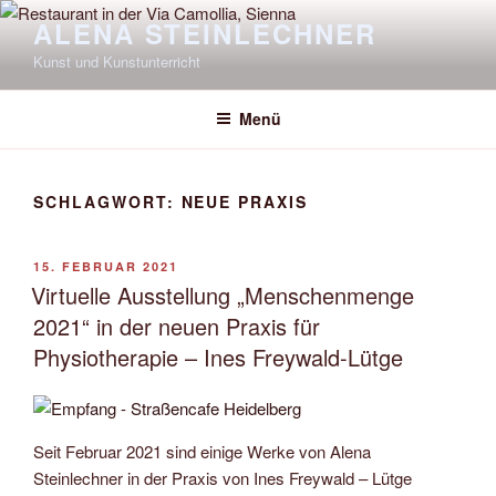
Zum
ALENA STEINLECHNER
Inhalt
Kunst und Kunstunterricht
springen
Menü
SCHLAGWORT:
NEUE PRAXIS
VERÖFFENTLICHT
15. FEBRUAR 2021
AM
Virtuelle Ausstellung „Menschenmenge
2021“ in der neuen Praxis für
Physiotherapie – Ines Freywald-Lütge
Seit Februar 2021 sind einige Werke von Alena
Steinlechner in der Praxis von Ines Freywald – Lütge