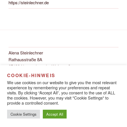
https://steinlechner.de
Alena Steinlechner
Rathausstraße 8A
67433 Neustadt an der Weinstraße
COOKIE-HINWEIS
We use cookies on our website to give you the most relevant
experience by remembering your preferences and repeat
visits. By clicking “Accept All”, you consent to the use of ALL
Datenschutzerklärung
Stolz präsentiert von WordPress
the cookies. However, you may visit "Cookie Settings" to
provide a controlled consent.
Cookie Settings
Accept All