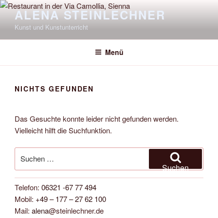
Zum
ALENA STEINLECHNER
Inhalt
Kunst und Kunstunterricht
springen
Menü
NICHTS GEFUNDEN
Das Gesuchte konnte leider nicht gefunden werden.
Vielleicht hilft die Suchfunktion.
Suchen
nach:
Suchen
Telefon:
06321 -67 77 494
Mobil:
+49 – 177 – 27 62 100
Mail:
alena
@steinlechner.de