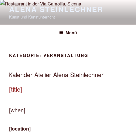
Zum
ALENA STEINLECHNER
Inhalt
Kunst und Kunstunterricht
springen
Menü
KATEGORIE:
VERANSTALTUNG
Kalender Atelier Alena Steinlechner
[title]
[when]
[location]