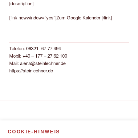
[description]
[link newwindow=“yes“]Zum Google Kalender [/link]
Telefon:
06321 -67 77 494
Mobil:
+49 – 177 – 27 62 100
Mail:
alena
@steinlechner.de
https://steinlechner.de
Alena Steinlechner
COOKIE-HINWEIS
Rathausstraße 8A