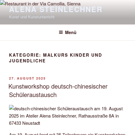
Zum
ALENA STEINLECHNER
Inhalt
Kunst und Kunstunterricht
springen
Menü
KATEGORIE:
MALKURS KINDER UND
JUGENDLICHE
VERÖFFENTLICHT
27. AUGUST 2025
AM
Kunstworkshop deutsch-chinesischer
Schüleraustausch
Am 19. August fand mit 35 Teilnehmern ein Kunstworkshop