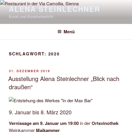
Zum
ALENA STEINLECHNER
Inhalt
Kunst und Kunstunterricht
springen
Menü
SCHLAGWORT:
2020
VERÖFFENTLICHT
31. DEZEMBER 2019
AM
Ausstellung Alena Steinlechner „Blick nach
draußen“
9. Januar bis 8. März 2020
Vernissage am 9. Januar um 19:00
in der
Ortsvinothek
Weinkammer
Maikammer