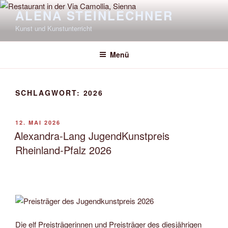
Zum
ALENA STEINLECHNER
Inhalt
Kunst und Kunstunterricht
springen
Menü
SCHLAGWORT:
2026
VERÖFFENTLICHT
12. MAI 2026
AM
Alexandra-Lang JugendKunstpreis
Rheinland-Pfalz 2026
Die elf Preisträgerinnen und Preisträger des diesjährigen