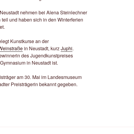
 Neustadt nehmen bei Alena Steinlechner
eil und haben sich in den Winterferien
et.
elegt Kunstkurse an der
Weinstraße
in Neustadt, kurz
Juphi
.
Gewinnerin des Jugendkunstpreises
-Gymnasium in Neustadt ist.
isträger am 30. Mai im Landesmuseum
dter Preisträgerin bekannt gegeben.