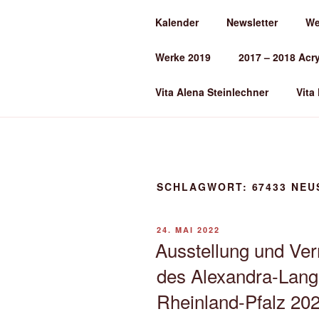
Zum
Kalender
Newsletter
We
Inhalt
ALENA ST
springen
Werke 2019
2017 – 2018 Acr
Kunst und Kunstunterricht
Vita Alena Steinlechner
Vita
SCHLAGWORT:
67433 NEU
VERÖFFENTLICHT
24. MAI 2022
AM
Ausstellung und Ver
des Alexandra-Lang
Rheinland-Pfalz 20