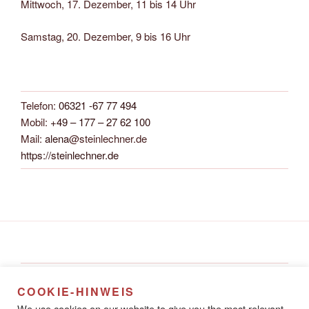
Mittwoch, 17. Dezember, 11 bis 14 Uhr
Samstag, 20. Dezember, 9 bis 16 Uhr
Telefon:
06321 -67 77 494
Mobil:
+49 – 177 – 27 62 100
Mail:
alena
@steinlechner.de
https://steinlechner.de
Alena Steinlechner
COOKIE-HINWEIS
Rathausstraße 8A
We use cookies on our website to give you the most relevant