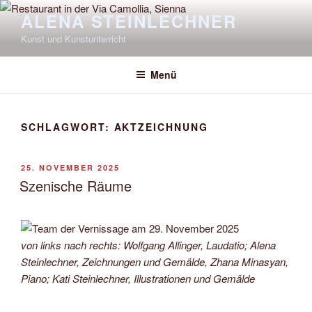
Zum
ALENA STEINLECHNER
Inhalt
Kunst und Kunstunterricht
springen
Menü
SCHLAGWORT:
AKTZEICHNUNG
VERÖFFENTLICHT
25. NOVEMBER 2025
AM
Szenische Räume
von links nach rechts: Wolfgang Allinger, Laudatio; Alena
Steinlechner, Zeichnungen und Gemälde, Zhana Minasyan,
Piano; Kati Steinlechner, Illustrationen und Gemälde