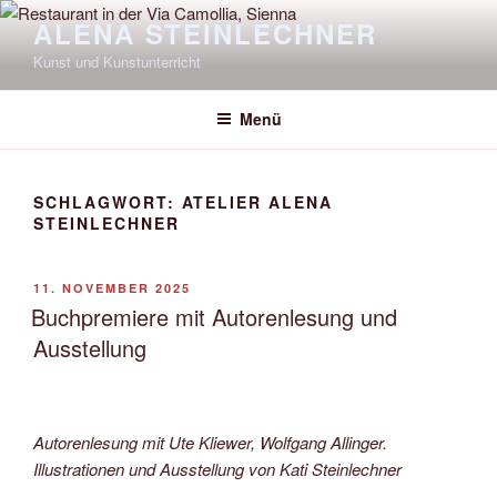
Zum
ALENA STEINLECHNER
Inhalt
Kunst und Kunstunterricht
springen
Menü
SCHLAGWORT:
ATELIER ALENA
STEINLECHNER
VERÖFFENTLICHT
11. NOVEMBER 2025
AM
Buchpremiere mit Autorenlesung und
Ausstellung
Autorenlesung mit Ute Kliewer, Wolfgang Allinger.
Illustrationen und Ausstellung von Kati Steinlechner