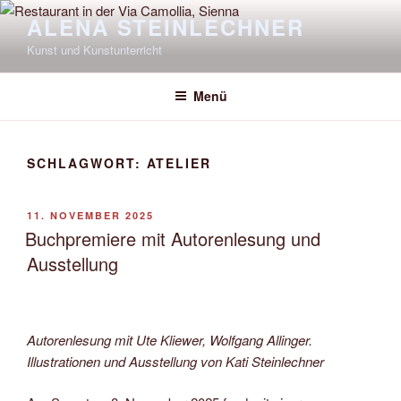
Zum
ALENA STEINLECHNER
Inhalt
Kunst und Kunstunterricht
springen
Menü
SCHLAGWORT:
ATELIER
VERÖFFENTLICHT
11. NOVEMBER 2025
AM
Buchpremiere mit Autorenlesung und
Ausstellung
Autorenlesung mit Ute Kliewer, Wolfgang Allinger.
Illustrationen und Ausstellung von Kati Steinlechner