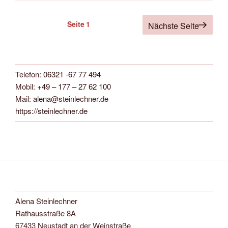
Seitennummerierung
Seite
1
Nächste Seite
der
Beiträge
Telefon:
06321 -67 77 494
Mobil:
+49 – 177 – 27 62 100
Mail:
alena
@steinlechner.de
https://steinlechner.de
Alena Steinlechner
Rathausstraße 8A
67433 Neustadt an der Weinstraße