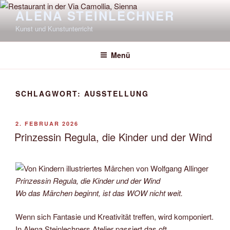
Zum
ALENA STEINLECHNER
Inhalt
Kunst und Kunstunterricht
springen
Menü
SCHLAGWORT:
AUSSTELLUNG
VERÖFFENTLICHT
2. FEBRUAR 2026
AM
Prinzessin Regula, die Kinder und der Wind
Prinzessin Regula, die Kinder und der Wind
Wo das Märchen beginnt, ist das WOW nicht weit.
Wenn sich Fantasie und Kreativität treffen, wird komponiert.
In Alena Steinlechners Atelier passiert das oft.