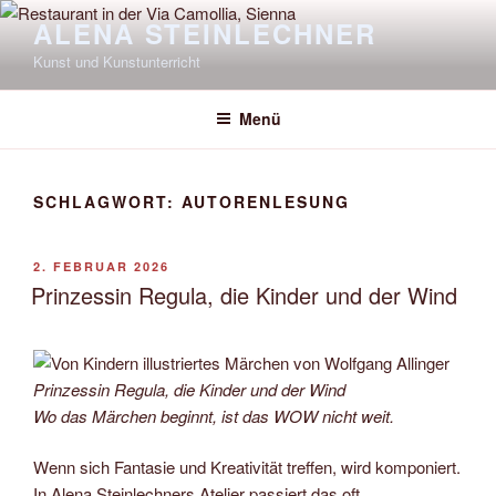
Zum
ALENA STEINLECHNER
Inhalt
Kunst und Kunstunterricht
springen
Menü
SCHLAGWORT:
AUTORENLESUNG
VERÖFFENTLICHT
2. FEBRUAR 2026
AM
Prinzessin Regula, die Kinder und der Wind
Prinzessin Regula, die Kinder und der Wind
Wo das Märchen beginnt, ist das WOW nicht weit.
Wenn sich Fantasie und Kreativität treffen, wird komponiert.
In Alena Steinlechners Atelier passiert das oft.