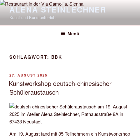
Zum
ALENA STEINLECHNER
Inhalt
Kunst und Kunstunterricht
springen
Menü
SCHLAGWORT:
BBK
VERÖFFENTLICHT
27. AUGUST 2025
AM
Kunstworkshop deutsch-chinesischer
Schüleraustausch
Am 19. August fand mit 35 Teilnehmern ein Kunstworkshop