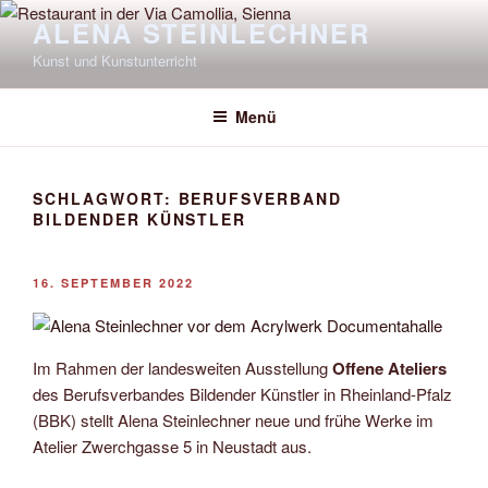
Zum
ALENA STEINLECHNER
Inhalt
Kunst und Kunstunterricht
springen
Menü
SCHLAGWORT:
BERUFSVERBAND
BILDENDER KÜNSTLER
VERÖFFENTLICHT
16. SEPTEMBER 2022
AM
Im Rahmen der landesweiten Ausstellung
Offene Ateliers
des Berufsverbandes Bildender Künstler in Rheinland-Pfalz
(BBK) stellt Alena Steinlechner neue und frühe Werke im
Atelier Zwerchgasse 5 in Neustadt aus.