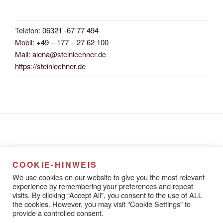
Telefon:
06321 -67 77 494
Mobil:
+49 – 177 – 27 62 100
Mail:
alena
@steinlechner.de
https://steinlechner.de
Alena Steinlechner
COOKIE-HINWEIS
Rathausstraße 8A
We use cookies on our website to give you the most relevant
67433 Neustadt an der Weinstraße
experience by remembering your preferences and repeat
visits. By clicking “Accept All”, you consent to the use of ALL
the cookies. However, you may visit "Cookie Settings" to
provide a controlled consent.