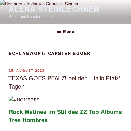
Zum
ALENA STEINLECHNER
Inhalt
Kunst und Kunstunterricht
springen
Menü
SCHLAGWORT:
CARSTEN EGGER
VERÖFFENTLICHT
25. AUGUST 2023
AM
TEXAS GOES PFALZ! bei den „Hallo Pfalz“
Tagen
Rock Matinee im Stil des ZZ Top Albums
Tres Hombres