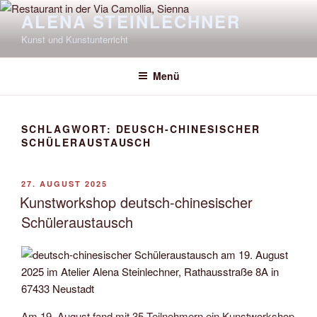
Zum
ALENA STEINLECHNER
Inhalt
Kunst und Kunstunterricht
springen
Menü
SCHLAGWORT:
DEUSCH-CHINESISCHER
SCHÜLERAUSTAUSCH
VERÖFFENTLICHT
27. AUGUST 2025
AM
Kunstworkshop deutsch-chinesischer
Schüleraustausch
Am 19. August fand mit 35 Teilnehmern ein Kunstworkshop