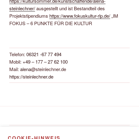
https://kultursommer.de/kunstschaffende/alena-
steinlechner/
ausgestellt und ist Bestandteil des
Projektstipendiums
https://www.fokuskultur-rlp.de/
„IM
FOKUS – 6 PUNKTE FÜR DIE KULTUR
Telefon:
06321 -67 77 494
Mobil:
+49 – 177 – 27 62 100
Mail:
alena
@steinlechner.de
https://steinlechner.de
Alena Steinlechner
COOKIE-HINWEIS
Rathausstraße 8A