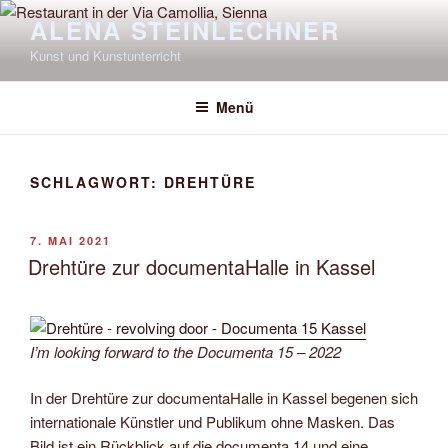
Zum
ALENA STEINLECHNER
Inhalt
Kunst und Kunstunterricht
springen
Menü
SCHLAGWORT:
DREHTÜRE
VERÖFFENTLICHT
7. MAI 2021
AM
Drehtüre zur documentaHalle in Kassel
I’m looking forward to the Documenta 15 – 2022
In der Drehtüre zur documentaHalle in Kassel begenen sich
internationale Künstler und Publikum ohne Masken. Das
Bild ist ein Rückblick auf die documenta 14 und eine