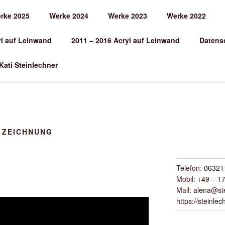
rke 2025
Werke 2024
Werke 2023
Werke 2022
EINLECHNER
yl auf Leinwand
2011 – 2016 Acryl auf Leinwand
Datens
 Kati Steinlechner
N ZEICHNUNG
Telefon:
06321 
Mobil:
+49 – 17
Mail:
alena
@ste
https://steinlec