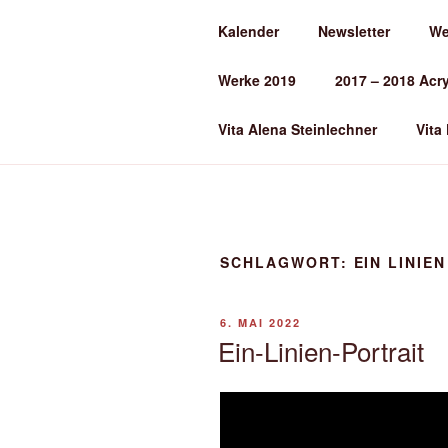
Zum
Kalender
Newsletter
We
Inhalt
ALENA ST
springen
Werke 2019
2017 – 2018 Acr
Kunst und Kunstunterricht
Vita Alena Steinlechner
Vita
SCHLAGWORT:
EIN LINIE
VERÖFFENTLICHT
6. MAI 2022
AM
Ein-Linien-Portrait