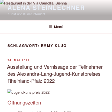
Zum
ALENA STEINLECHNER
Inhalt
Kunst und Kunstunterricht
springen
Menü
SCHLAGWORT:
EMMY KLUG
VERÖFFENTLICHT
24. MAI 2022
AM
Ausstellung und Vernissage der Teilnehmer
des Alexandra-Lang-Jugend-Kunstpreises
Rheinland-Pfalz 2022
Öffnungszeiten