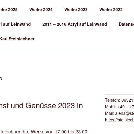
rke 2025
Werke 2024
Werke 2023
Werke 2022
EINLECHNER
yl auf Leinwand
2011 – 2016 Acryl auf Leinwand
Datens
 Kati Steinlechner
N
Telefon:
06321 
nst und Genüsse 2023 in
Mobil:
+49 – 17
Mail:
alena
@ste
https://steinlec
inlechner ihre Werke von 17:00 bis 23:00