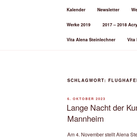
Zum
Kalender
Newsletter
We
Inhalt
ALENA ST
springen
Werke 2019
2017 – 2018 Acr
Kunst und Kunstunterricht
Vita Alena Steinlechner
Vita
SCHLAGWORT:
FLUGHAFE
VERÖFFENTLICHT
6. OKTOBER 2023
AM
Lange Nacht der Ku
Mannheim
Am 4. November stellt Alena Ste