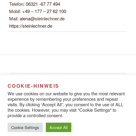
Telefon:
06321 -67 77 494
Mobil:
+49 – 177 – 27 62 100
Mail:
alena
@steinlechner.de
https://steinlechner.de
Alena Steinlechner
COOKIE-HINWEIS
Rathausstraße 8A
We use cookies on our website to give you the most relevant
67433 Neustadt an der Weinstraße
experience by remembering your preferences and repeat
visits. By clicking “Accept All”, you consent to the use of ALL
the cookies. However, you may visit "Cookie Settings" to
provide a controlled consent.
Datenschutzerklärung
Stolz präsentiert von WordPress
Cookie Settings
Accept All