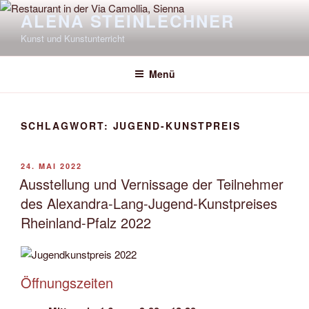
Zum
ALENA STEINLECHNER
Inhalt
Kunst und Kunstunterricht
springen
Menü
SCHLAGWORT:
JUGEND-KUNSTPREIS
VERÖFFENTLICHT
24. MAI 2022
AM
Ausstellung und Vernissage der Teilnehmer
des Alexandra-Lang-Jugend-Kunstpreises
Rheinland-Pfalz 2022
Öffnungszeiten