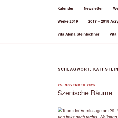
Zum
Kalender
Newsletter
We
Inhalt
ALENA ST
springen
Werke 2019
2017 – 2018 Acr
Kunst und Kunstunterricht
Vita Alena Steinlechner
Vita
SCHLAGWORT:
KATI STEI
VERÖFFENTLICHT
25. NOVEMBER 2025
AM
Szenische Räume
von links nach rechts: Wolfgang 