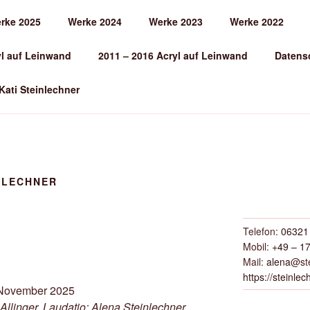
rke 2025
Werke 2024
Werke 2023
Werke 2022
EINLECHNER
yl auf Leinwand
2011 – 2016 Acryl auf Leinwand
Datens
 Kati Steinlechner
NLECHNER
Telefon:
06321 
Mobil:
+49 – 17
Mail:
alena
@ste
https://steinlec
Allinger, Laudatio; Alena Steinlechner,