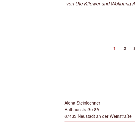
von Ute Kliewer und Wolfgang
Seitennummerierun
Seite
1
Seite
2
der
Beiträge
Alena Steinlechner
Rathausstraße 8A
67433 Neustadt an der Weinstraße