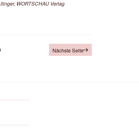
 Allinger, WORTSCHAU Verlag
g
Seite
3
Nächste Seite