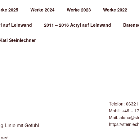
rke 2025
Werke 2024
Werke 2023
Werke 2022
EINLECHNER
yl auf Leinwand
2011 – 2016 Acryl auf Leinwand
Datens
 Kati Steinlechner
Telefon:
06321 
Mobil:
+49 – 17
Mail:
alena
@ste
https://steinlec
hner