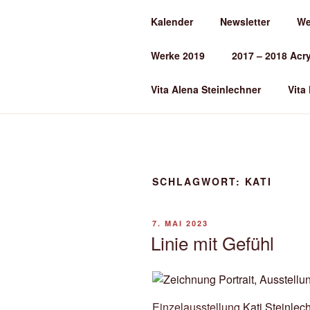
Zum
Kalender
Newsletter
We
Inhalt
ALENA ST
springen
Werke 2019
2017 – 2018 Acr
Kunst und Kunstunterricht
Vita Alena Steinlechner
Vita
SCHLAGWORT:
KATI
VERÖFFENTLICHT
7. MAI 2023
AM
Linie mit Gefühl
Einzelausstellung
Kati Steinlec