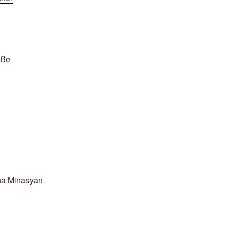
aße
na Minasyan