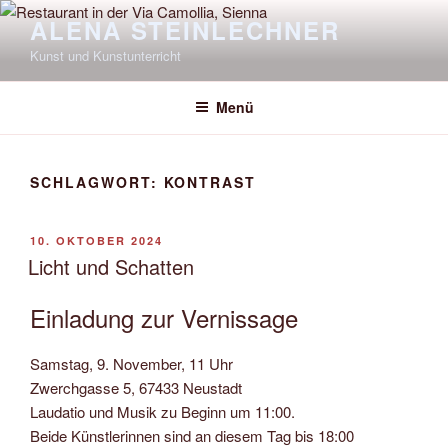
Zum
ALENA STEINLECHNER
Inhalt
Kunst und Kunstunterricht
springen
Menü
SCHLAGWORT:
KONTRAST
VERÖFFENTLICHT
10. OKTOBER 2024
AM
Licht und Schatten
Einladung zur Vernissage
Samstag, 9. November, 11 Uhr
Zwerchgasse 5, 67433 Neustadt
Laudatio und Musik zu Beginn um 11:00.
Beide Künstlerinnen sind an diesem Tag bis 18:00