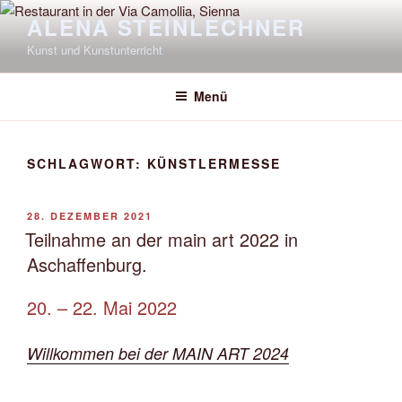
Zum
ALENA STEINLECHNER
Inhalt
Kunst und Kunstunterricht
springen
Menü
SCHLAGWORT:
KÜNSTLERMESSE
VERÖFFENTLICHT
28. DEZEMBER 2021
AM
Teilnahme an der main art 2022 in
Aschaffenburg.
20. – 22. Mai 2022
Willkommen bei der MAIN ART 2024