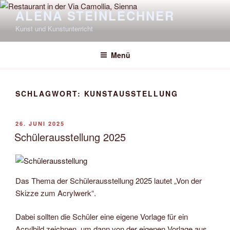
Zum
ALENA STEINLECHNER
Inhalt
Kunst und Kunstunterricht
springen
Menü
SCHLAGWORT:
KUNSTAUSSTELLUNG
VERÖFFENTLICHT
26. JUNI 2025
AM
Schülerausstellung 2025
Das Thema der Schülerausstellung 2025 lautet „Von der
Skizze zum Acrylwerk“.
Dabei sollten die Schüler eine eigene Vorlage für ein
Acrylbild zeichnen, um dann von der eigenen Vorlage aus