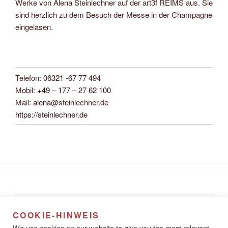
Werke von Alena Steinlechner auf der art3f REIMS aus. Sie
sind herzlich zu dem Besuch der Messe in der Champagne
eingelasen.
Telefon:
06321 -67 77 494
Mobil:
+49 – 177 – 27 62 100
Mail:
alena
@steinlechner.de
https://steinlechner.de
Alena Steinlechner
COOKIE-HINWEIS
Rathausstraße 8A
We use cookies on our website to give you the most relevant