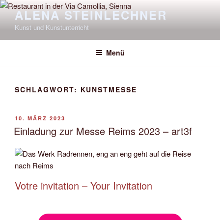
Zum
ALENA STEINLECHNER
Inhalt
Kunst und Kunstunterricht
springen
Menü
SCHLAGWORT:
KUNSTMESSE
VERÖFFENTLICHT
10. MÄRZ 2023
AM
Einladung zur Messe Reims 2023 – art3f
Votre invitation – Your Invitation