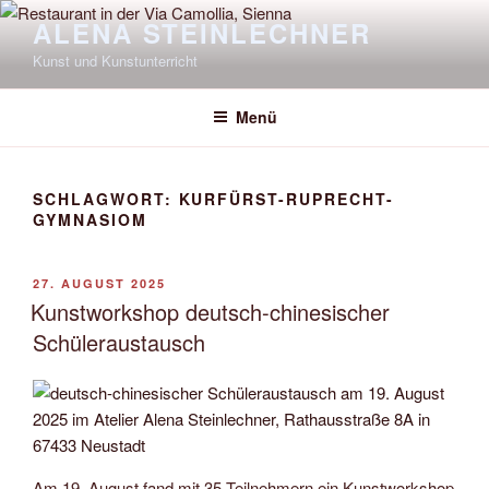
Zum
ALENA STEINLECHNER
Inhalt
Kunst und Kunstunterricht
springen
Menü
SCHLAGWORT:
KURFÜRST-RUPRECHT-
GYMNASIOM
VERÖFFENTLICHT
27. AUGUST 2025
AM
Kunstworkshop deutsch-chinesischer
Schüleraustausch
Am 19. August fand mit 35 Teilnehmern ein Kunstworkshop