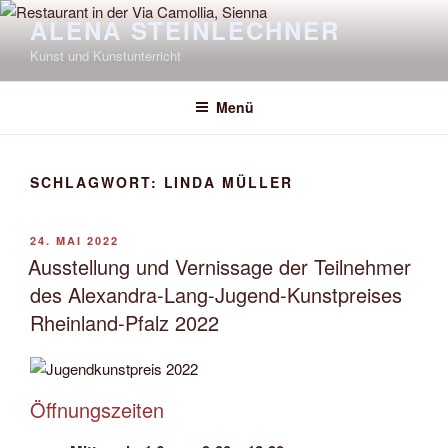
Zum
ALENA STEINLECHNER
Inhalt
Kunst und Kunstunterricht
springen
Menü
SCHLAGWORT:
LINDA MÜLLER
VERÖFFENTLICHT
24. MAI 2022
AM
Ausstellung und Vernissage der Teilnehmer
des Alexandra-Lang-Jugend-Kunstpreises
Rheinland-Pfalz 2022
Öffnungszeiten