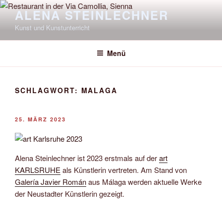
Zum
ALENA STEINLECHNER
Inhalt
Kunst und Kunstunterricht
springen
Menü
SCHLAGWORT:
MALAGA
VERÖFFENTLICHT
25. MÄRZ 2023
AM
Alena Steinlechner ist 2023 erstmals auf der
art
KARLSRUHE
als Künstlerin vertreten. Am Stand von
Galería Javier Román
aus Málaga werden aktuelle Werke
der Neustadter Künstlerin gezeigt.