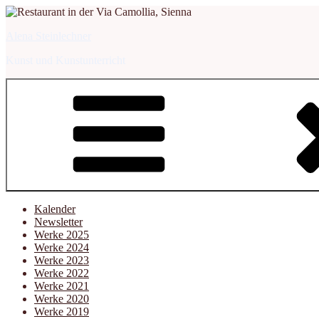
Zum
Inhalt
Alena Steinlechner
springen
Kunst und Kunstunterricht
Kalender
Newsletter
Werke 2025
Werke 2024
Werke 2023
Werke 2022
Werke 2021
Werke 2020
Werke 2019