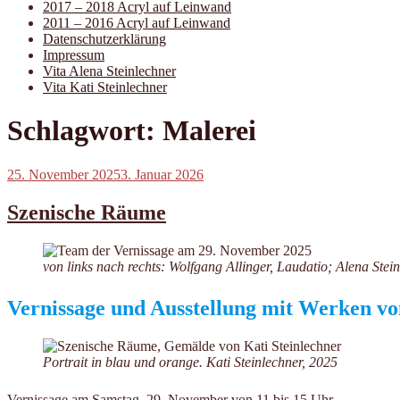
2017 – 2018 Acryl auf Leinwand
2011 – 2016 Acryl auf Leinwand
Datenschutzerklärung
Impressum
Vita Alena Steinlechner
Vita Kati Steinlechner
Schlagwort:
Malerei
Veröffentlicht
25. November 2025
3. Januar 2026
am
Szenische Räume
von links nach rechts: Wolfgang Allinger, Laudatio; Alena St
Vernissage und Ausstellung mit Werken vo
Portrait in blau und orange. Kati Steinlechner, 2025
Vernissage am Samstag, 29. November von 11 bis 15 Uhr